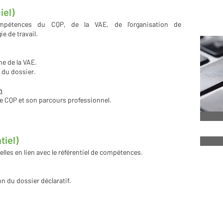
2
iel)
ompétences du CQP, de la VAE, de l’organisation de
e de travail.
he de la VAE.
 du dossier.
n
le CQP et son parcours professionnel.
tiel)
lles en lien avec le référentiel de compétences.
n du dossier déclaratif.