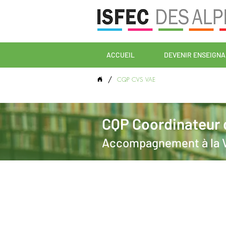
AGIFOPEC
ACCUEIL
DEVENIR ENSEIGN
/
CQP CVS VAE
CQP Coordinateur d
Accompagnement à la 