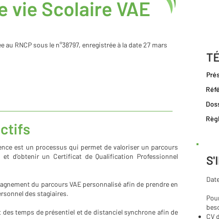
e vie Scolaire VAE
ée au RNCP sous le n°38797, enregistrée à la date 27 mars
T
Prés
Réfé
Doss
Règl
ctifs
ience est un processus qui permet de valoriser un parcours
 et d’obtenir un Certificat de Qualification Professionnel
S'
Date
agnement du parcours VAE personnalisé afin de prendre en
rsonnel des stagiaires.
Pour
bes
 des temps de présentiel et de distanciel synchrone afin de
CV d