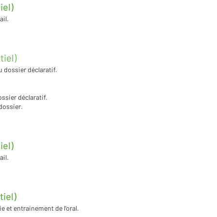
iel)
ail.
iel)
 dossier déclaratif.
ssier déclaratif.
dossier.
iel)
ail.
iel)
 et entrainement de l’oral.