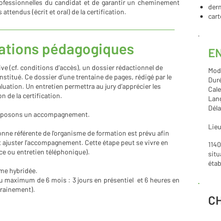
ofessionnelles du candidat et de garantir un cheminement
der
ttendus (écrit et oral) de la certification.
cart
sations pédagogiques
E
ive (cf. conditions d'accès), un dossier rédactionnel de
Moda
nstitué. Ce dossier d’une trentaine de pages, rédigé par le
Duré
luation. Un entretien permettra au jury d’apprécier les
Cale
 de la certification.
Lang
Déla
proposons un accompagnement.
Lieu
onne référente de l'organisme de formation est prévu afin
et ajuster l’accompagnement. Cette étape peut se vivre en
1140
nce ou entretien téléphonique).
situ
étab
me hybridée.
au maximum de 6 mois : 3 jours en présentiel et 6 heures en
trainement).
C