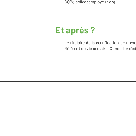
CQP@collegeemployeur.org
Et après ?
Le titulaire de la certification peut e
Référent de vie scolaire, Conseiller d’
ISFEC DES ALPES (AGIFOP
15 rue de la Tuilerie
38170 Seyssinet-Pariset
04.76.42.22.31
Mentions légales