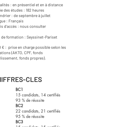
lités : en présentiel et en à distance
e des études : 182 heures
ndrier : de septembre à juillet
ue : Français
is d'accès : nous consulter
 de formation : Seyssinet-Pariset
 € : prise en charge possible selon les
ations (AKTO, CPF, fonds
lissement, fonds propres).
HIFFRES-CLES
BC1
2025
15 candidats, 14 certifiés
2026
93 % de réussite
BC2
22 candidats, 21 certifiés
95 % de réussite
BC3