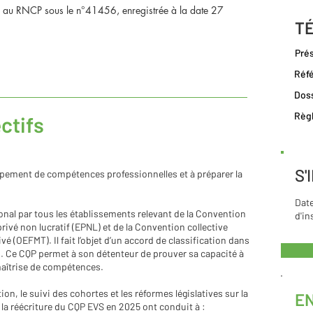
rée au RNCP sous le n°41456, enregistrée à la date 27
T
Prés
Réfé
Doss
Règl
ctifs
S'
pement de compétences professionnelles et à préparer la
Date
nal par tous les établissements relevant de la Convention
d'in
rivé non lucratif (EPNL) et de la Convention collective
vé (OEFMT). Il fait l’objet d’un accord de classification dans
. Ce CQP permet à son détenteur de prouver sa capacité à
 maîtrise de compétences.
n, le suivi des cohortes et les réformes législatives sur la
E
 la réécriture du CQP EVS en 2025 ont conduit à :