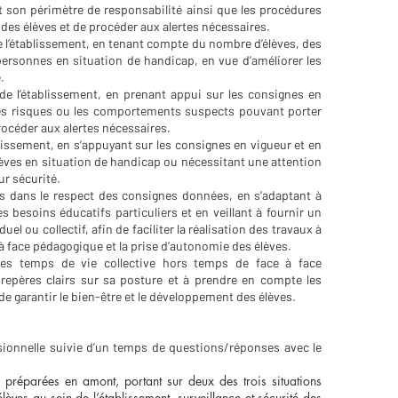
nt son périmètre de responsabilité ainsi que les procédures
é des élèves et de procéder aux alertes nécessaires.
 de l’établissement, en tenant compte du nombre d’élèves, des
personnes en situation de handicap, en vue d’améliorer les
.
 de l’établissement, en prenant appui sur les consignes en
r les risques ou les comportements suspects pouvant porter
procéder aux alertes nécessaires.
blissement, en s’appuyant sur les consignes en vigueur et en
lèves en situation de handicap ou nécessitant une attention
ur sécurité.
es dans le respect des consignes données, en s’adaptant à
 besoins éducatifs particuliers et en veillant à fournir un
el ou collectif, afin de faciliter la réalisation des travaux à
à face pédagogique et la prise d’autonomie des élèves.
des temps de vie collective hors temps de face à face
 repères clairs sur sa posture et à prendre en compte les
de garantir le bien-être et le développement des élèves.
sionnelle suivie d’un temps de questions/réponses avec le
 préparées en amont, portant sur deux des trois situations
élèves au sein de l’établissement, surveillance et sécurité des