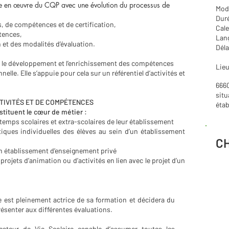
e en œuvre du CQP avec une évolution du processus de
Moda
Duré
és, de compétences et de certification,
Cale
tences,
Lang
 et des modalités d’évaluation.
Déla
e le développement et l’enrichissement des compétences
Lieu
lle. Elle s’appuie pour cela sur un référentiel d’activités et
6660
situ
TIVITÉS ET DE COMPÉTENCES
étab
stituent le cœur de métier :
temps scolaires et extra-scolaires de leur établissement
tiques individuelles des élèves au sein d’un établissement
C
’un établissement d’enseignement privé
rojets d’animation ou d’activités en lien avec le projet d’un
le est pleinement actrice de sa formation et décidera du
ésenter aux différentes évaluations.
cateur de Vie Scolaire capable d’assumer toutes les