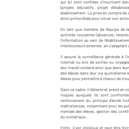
qui lui sont confiées s’inscrivent da
(projets éducatifs, projet d’établ
établissement. La prise en compte de ce
donc primordiale pour situer son acti
En tant que membre de l’équipe de la
activités courantes (absences, retards
l’information au sein de l’établisseme
interlocuteurs externes, en s’adaptant 
Il assure la surveillance générale à l
internat ou lors de sorties ou voyages
leur travail scolaire ainsi que dans leu
des élèves dans leur vie quotidienne 
élèves pour permettre à chacun de tro
Dans ce cadre, il détecte et prend en co
risques auxquels ils sont confront
renforcement du principe d’école incl
maltraitances, notamment pour les publ
mentale des élèves, gestion des confli
du numérique
…
Enfin, il est impliqué et peut être fo