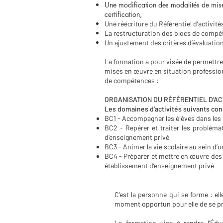
Une modification des modalités de mis
certification,
Une réécriture du Référentiel d’activit
La restructuration des blocs de compé
Un ajustement des critères d’évaluation
L
a formation a pour visée de permettr
mises en œuvre en situation professionne
de compétences :
ORGANISATION DU RÉFÉRENTIEL D’AC
Les domaines d’activités suivants con
BC1 - Accompagner les élèves dans les 
BC2 - Repérer et traiter les probléma
d’enseignement privé
BC3 -
Animer la vie scolaire au sein d
BC4 - Préparer et mettre en œuvre des p
établissement d’enseignement privé
C’est la personne qui se forme : el
moment opportun pour elle de se pr
La formation vise à rendre l'Édu