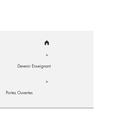
>
Devenir Enseignant
>
Portes Ouvertes
ISFEC DES ALPES (AGIFOPEC)