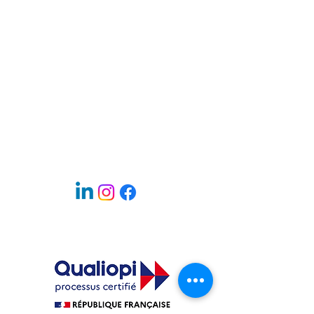
15 rue de la Tuilerie
38170 Seyssinet-Pariset
04.76.42.22.31
Mentions légales
Règlement intérieur
Déclaration d'activité
82380266938
UAI 0383040Y
SIRET
30876550200023