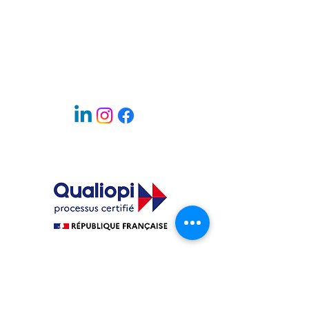
Règlement intérieur
Déclaration d'activité
82380266938
UAI 0383040Y
SIRET
30876550200023
La certification qualité a été
délivrée au titre de la
catégorie d'action suivante :