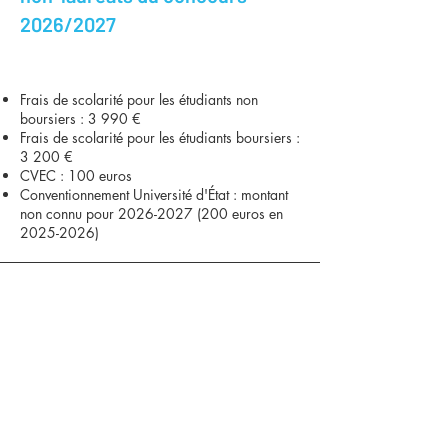
2026/2027
Frais de scolarité pour les étudiants non
boursiers : 3 990 €
Frais de scolarité pour les étudiants boursiers :
3 200 €
CVEC : 100 euros
Conventionnement Université d'État : montant
non connu pour
2026-2027 (200
euros en
2025-2026)
ISFEC DES ALPES (AGIFOPEC)
15 rue de la Tuilerie
38170 Seyssinet-Pariset
04.76.42.22.31
Mentions légales